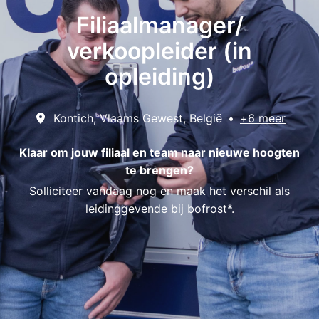
Filiaalmanager/
verkoopleider (in
opleiding)
Kontich
,
Vlaams Gewest
,
België
•
+6 meer
Klaar om jouw filiaal en team naar nieuwe hoogten
te brengen?
Solliciteer vandaag nog en maak het verschil als
leidinggevende bij bofrost*.